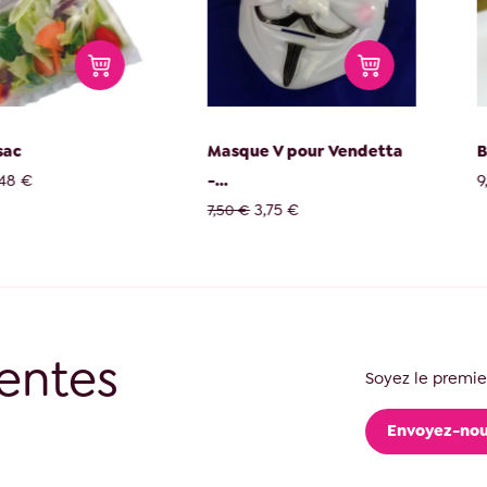
Masque V pour Vendetta
Boucho
-...
9,95 €
3,75 €
7,50 €
entes
Soyez le premier
Envoyez-nou