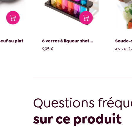
 plat
6 verres à liqueur shot...
Soude-sac
9,95 €
2,48 €
4,95 €
Questions fréqu
sur ce produit