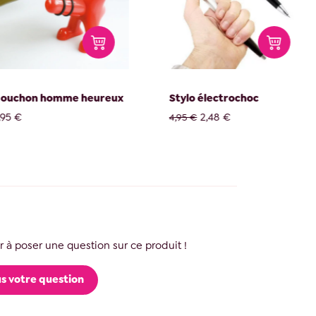
n homme heureux
Stylo électrochoc
T
2,48 €
e
4,95 €
1
 à poser une question sur ce produit !
s votre question