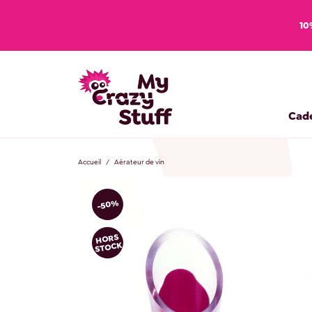
10
Cad
Accueil
Aérateur de vin
-50%
HORS
STOCK