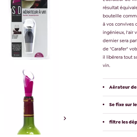
résultat équival
bouteille comme
à vos convives d
ingénieux, l'air
dernier sera par
de "Carafer" vot
il libèrera tout
vin.
Aérateur de 
Se fixe sur 

filtre les dé