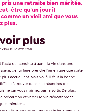
pris une retraite bien méritée.
eut-être qu'un jour il
 comme un vieil ami que vous
z plus.
voir plus
I
/ Ean 13
3561869670928
t l'acte qui consiste à aérer le vin dans une
assagir, de lui faire prendre l'air en quelque sorte
 plus accueillant. Mais voilà, il faut la bonne
, difficile à trouver dans les méandres des
isine car vous n'aimez pas la sortir. De plus, il
avec précaution et verser le vin délicatement
ues minutes...
in vous fera gagner un temps précieux avec un