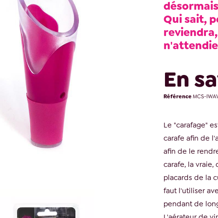
désormais 
Qui sait, p
reviendra,
n'attendie
En sa
Référence
MCS-IWAV
Le "carafage" es
carafe afin de l'
afin de le rendre
carafe, la vraie
placards de la cu
faut l'utiliser 
pendant de long
L'aérateur de v