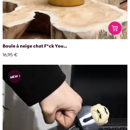
Boule à neige chat F*ck You...
16,95 €
NEW !