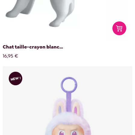
Chat taille-crayon blanc...
16,95 €
NEW !