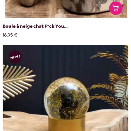
Boule à neige chat F*ck You...
16,95 €
NEW !