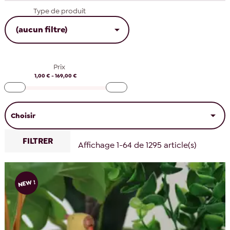
Type de produit

(aucun filtre)
Prix
1,00 € - 169,00 €

Choisir
FILTRER
Affichage 1-64 de 1295 article(s)
NEW !