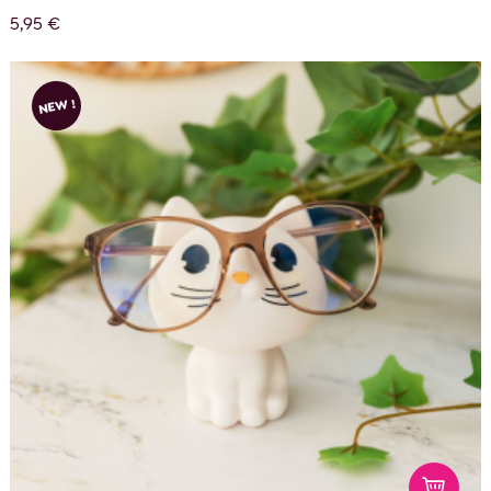
5,95 €
NEW !