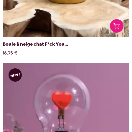
Boule à neige chat F*ck You...
16,95 €
NEW !