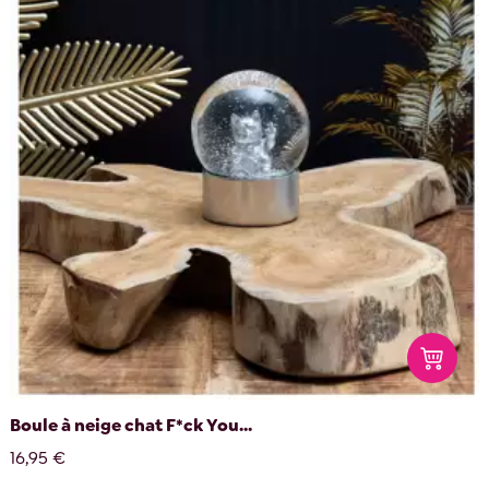
Boule à neige chat F*ck You...
16,95 €