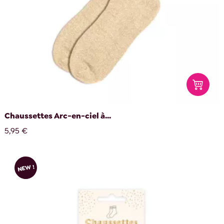
Chaussettes Arc-en-ciel à...
5,95 €
NEW !