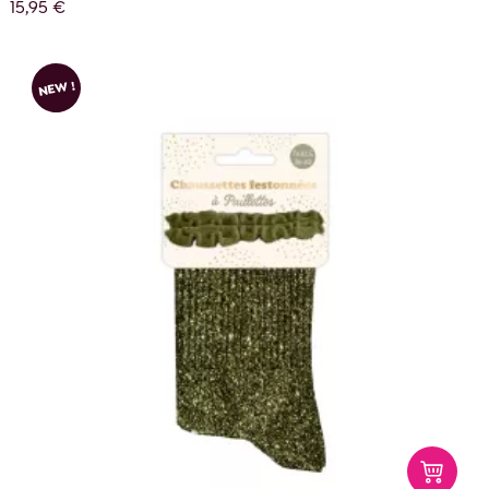
15,95 €
NEW !