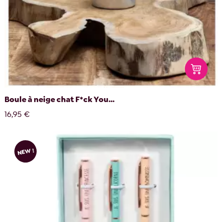
Boule à neige chat F*ck You...
16,95 €
NEW !