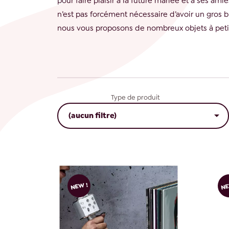
pour faire plaisir à la future mariée et à ses ami
n’est pas forcément nécessaire d’avoir un gros 
nous vous proposons de nombreux objets à petit
Type de produit

(aucun filtre)
NEW !
NE