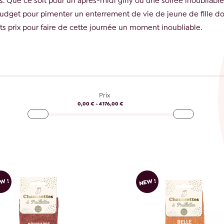
es. Que ce soit pour un après-midi girly ou une soirée inoubliable, 
budget pour pimenter un enterrement de vie de jeune de fille don
s prix pour faire de cette journée un moment inoubliable.
Prix
0,00 € - 4 176,00 €
W !
NEW !