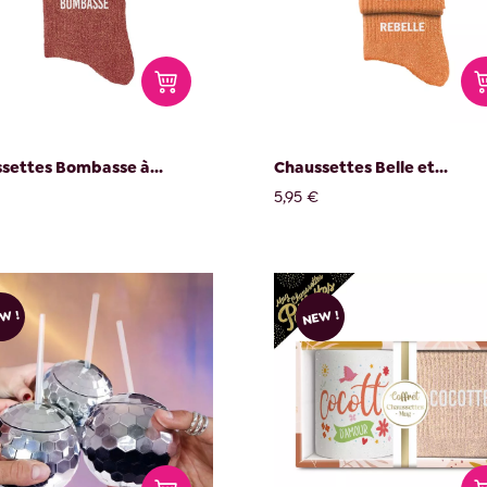
settes Bombasse à...
Chaussettes Belle et...
5,95 €
W !
NEW !