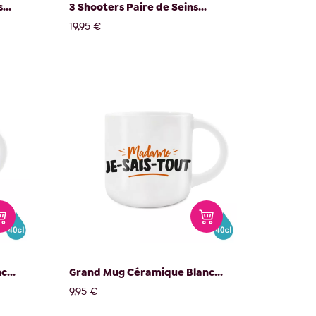
...
3 Shooters Paire de Seins...
19,95 €
...
Grand Mug Céramique Blanc...
9,95 €