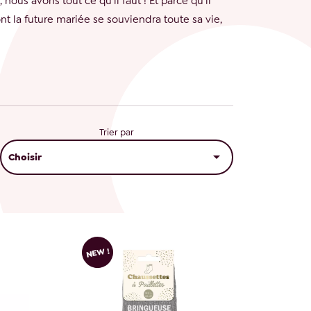
nous avons tout ce qu'il faut ! Et parce qu’il
t la future mariée se souviendra toute sa vie,
Trier par

Choisir
NEW !