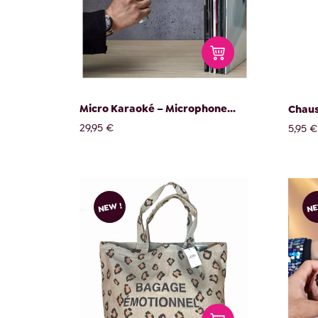
Micro Karaoké – Microphone...
Chaus
29,95 €
5,95 €
NEW !
NE