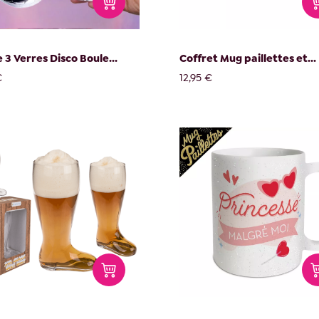
 3 Verres Disco Boule...
Coffret Mug paillettes et...
€
12,95 €