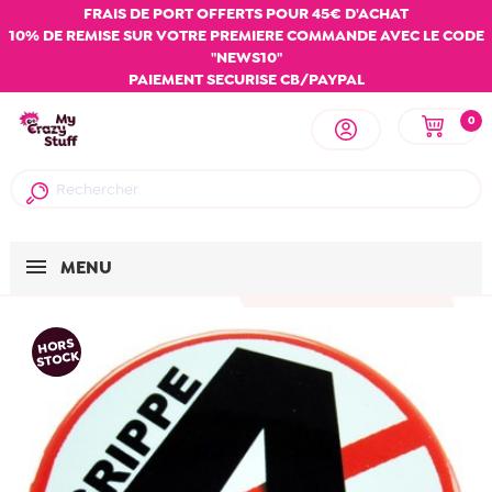
FRAIS DE PORT OFFERTS POUR 45€ D'ACHAT
10% DE REMISE SUR VOTRE PREMIERE COMMANDE AVEC LE CODE
"NEWS10"
PAIEMENT SECURISE CB/PAYPAL
0
MENU
HORS
STOCK