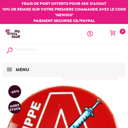
FRAIS DE PORT OFFERTS POUR 45€ D'ACHAT
10% DE REMISE SUR VOTRE PREMIERE COMMANDE AVEC LE CODE
"NEWS10"
PAIEMENT SECURISE CB/PAYPAL
0
MENU
-50%
HORS
STOCK