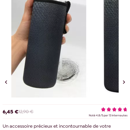


6,45 €
12,90 €
Noté
4.8
/
5
par
13
internautes
Un accessoire précieux et incontournable de votre