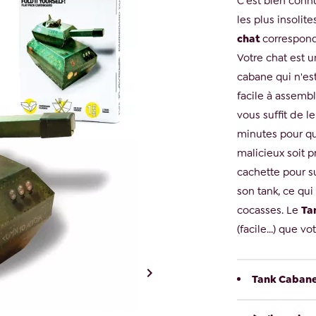
C'est bien connu
les plus insolit
chat
correspond
Votre chat est u
cabane qui n'est
facile à assembl
vous suffit de 
minutes pour qu
malicieux soit p
cachette pour su
son tank, ce qui
cocasses. Le
Ta
(facile...) que v

Tank Cabane