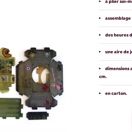
à plier soi-
assemblage f
des heures 
une aire de 
dimensions a
cm.
en carton.