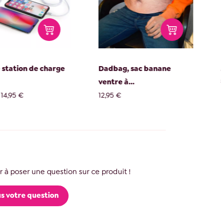
tation de charge
Dadbag, sac banane
M
ventre à...
1
4,95 €
12,95 €
 à poser une question sur ce produit !
s votre question