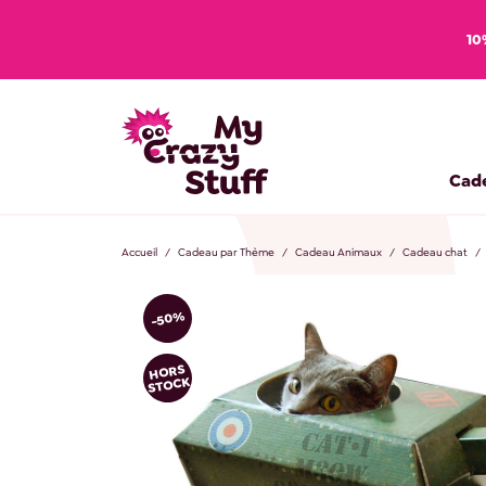
10
Cad
Accueil
Cadeau par Thème
Cadeau Animaux
Cadeau chat
-50%
HORS
STOCK