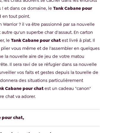
, les chats adorent se cacher dans les endroits
es ! et dans ce domaine, le
Tank Cabane pour
 en tout point.
n Warrior ? il va être passionné par sa nouvelle
 autre qu'un superbe char d'assaut. En carton
er, le
Tank Cabane pour chat
est livré à plat. Il
le plier vous même et de l'assembler en quelques
e la nouvelle aire de jeu de votre matou
rête. Il sera ravi de se réfugier dans sa nouvelle
rveiller vos faits et gestes depuis la tourelle de
 donnera des situations particulièrement
nk Cabane pour chat
est un cadeau "canon"
otre chat va adorer.
 pour chat,