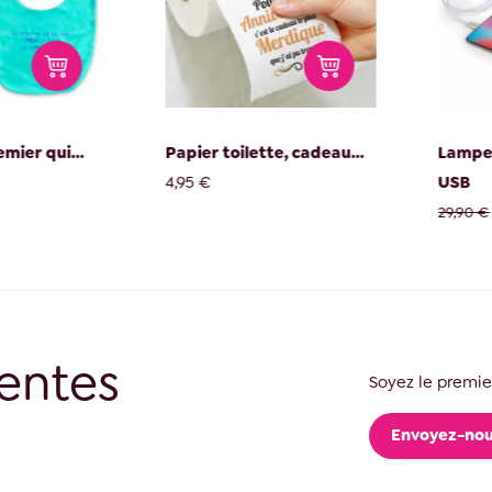
ier qui...
Papier toilette, cadeau...
Lampe s
4,95 €
USB
1
29,90 €
entes
Soyez le premier
Envoyez-nou