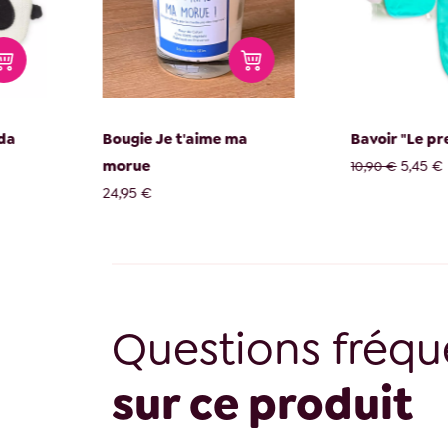
a
Bougie Je t'aime ma
Bavoir "Le prem
morue
5,45 €
10,90 €
24,95 €
Questions fréqu
sur ce produit