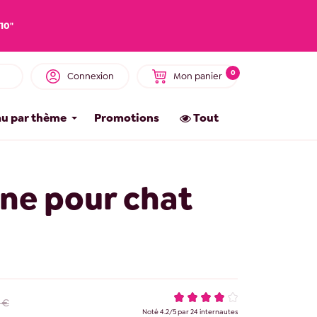
10"
0
Connexion
Mon panier
u par thème
Promotions
Tout
ne pour chat
 €
Noté
4.2
/
5
par
24
internautes