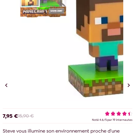


7,95 €
15,90 €
Noté
4.6
/
5
par
19
internautes
Steve vous illumine son environnement proche d'une