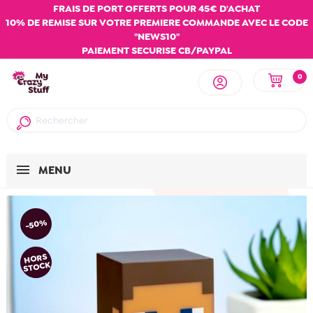
FRAIS DE PORT OFFERTS POUR 45€ D'ACHAT
10% DE REMISE SUR VOTRE PREMIERE COMMANDE AVEC LE CODE
"NEWS10"
PAIEMENT SECURISE CB/PAYPAL
0
MENU
-50%
HORS
STOCK