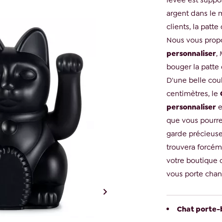
levée est suppos
argent dans le m
clients, la patte 
Nous vous propo
personnaliser
,
bouger la patte
D'une belle coul
centimètres, le
personnaliser
e
que vous pourre
garde précieuse
trouvera forcém
votre boutique 
vous porte chan

Chat porte-