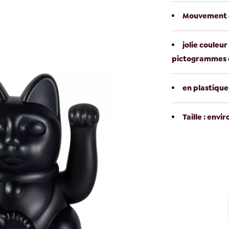
Mouvement de
jolie couleur
pictogrammes co
en plastique
Taille : envir