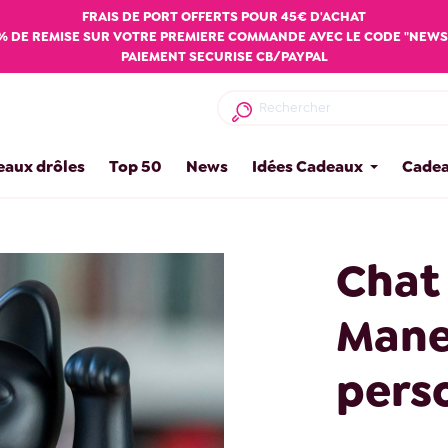
FRAIS DE PORT OFFERTS POUR 45€ D'ACHAT
% DE REMISE SUR VOTRE PREMIERE COMMANDE AVEC LE CODE "NEWS
PAIEMENT SECURISE CB/PAYPAL
eaux drôles
Top 50
News
Idées Cadeaux
Cadea
Chat
Mane
pers