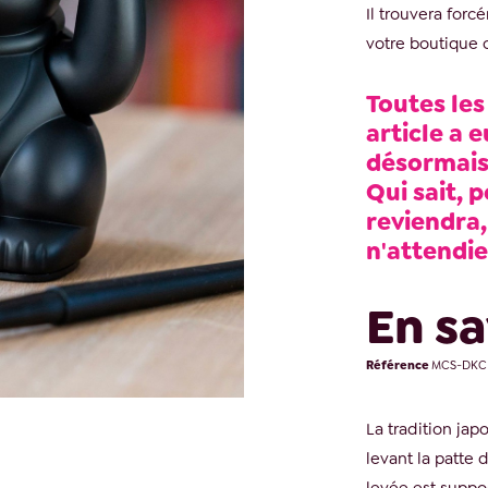
Il trouvera forc
votre boutique 
Toutes les
article a e
désormais 
Qui sait, p
reviendra,
n'attendie
En sa
Référence
MCS-DKC
La tradition jap
levant la patte 