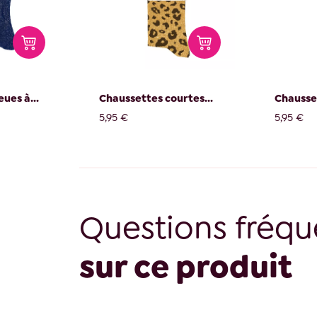
ues à...
Chaussettes courtes...
Chausset
5,95 €
5,95 €
Questions fréqu
sur ce produit