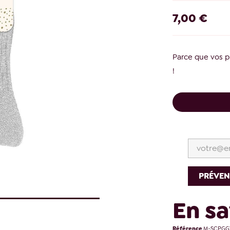
7,00 €
Parce que vos p
!
PRÉVEN
En sa
Référence
M-SCPGG