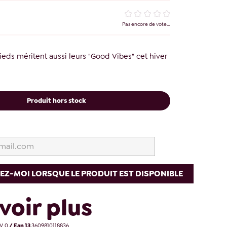
Pas encore de vote...
ieds méritent aussi leurs "Good Vibes" cet hiver
Produit hors stock
EZ-MOI LORSQUE LE PRODUIT EST DISPONIBLE
voir plus
V 0
/ Ean 13
3609810118836