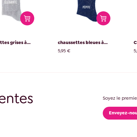
tes grises à...
chaussettes bleues à...
C
5,95 €
5
entes
Soyez le premier
Envoyez-nou