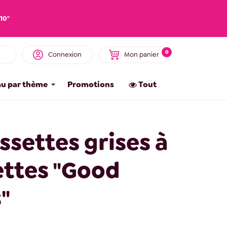
10"
0
Connexion
Mon panier
u par thème
Promotions
Tout
settes grises à
ettes "Good
"