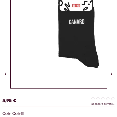


5,95 €
Pas encore de vote...
Coin Coin!!!