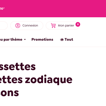
10"
0
Connexion
Mon panier
u par thème
Promotions
Tout
ssettes
ettes zodiaque
sons