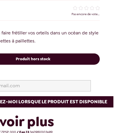
Pas encore de vote...
faire frétiller vos orteils dans un océan de style
ttes à paillettes.
Produit hors stock
EZ-MOI LORSQUE LE PRODUIT EST DISPONIBLE
voir plus
CZPSP 000
/ Ean 13
3609810103689