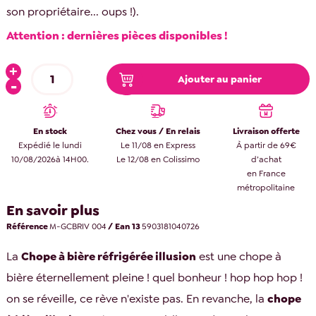
son propriétaire... oups !).
Attention : dernières pièces disponibles !
Ajouter au panier
En stock
Chez vous / En relais
Livraison offerte
Expédié le lundi
Le 11/08 en Express
À partir de 69€
10/08/2026à 14H00.
Le 12/08 en Colissimo
d’achat
en France
métropolitaine
En savoir plus
Référence
M-GCBRIV 004
/ Ean 13
5903181040726
La
Chope à bière réfrigérée illusion
est une chope à
bière éternellement pleine ! quel bonheur ! hop hop hop !
on se réveille, ce rève n'existe pas. En revanche, la
chope