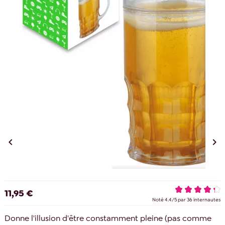


11,95 €
Noté
4.4
/
5
par
36
internautes
Donne l'illusion d'être constamment pleine (pas comme