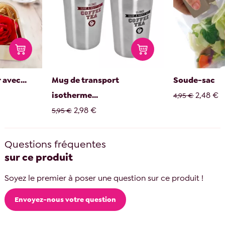
 avec...
Mug de transport
Soude-sac
isotherme...
2,48 €
4,95 €
2,98 €
5,95 €
Questions fréquentes
sur ce produit
Soyez le premier à poser une question sur ce produit !
Envoyez-nous votre question