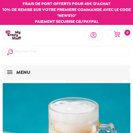
FRAIS DE PORT OFFERTS POUR 45€ D'ACHAT
10% DE REMISE SUR VOTRE PREMIERE COMMANDE AVEC LE CODE
"NEWS10"
PAIEMENT SECURISE CB/PAYPAL
0
MENU