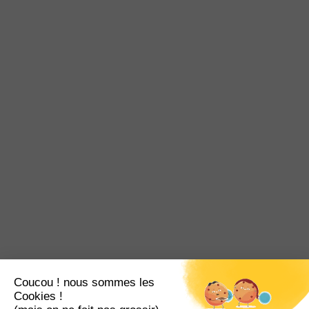
Coucou ! nous sommes les
Cookies !