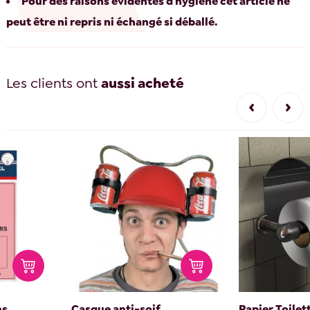
Pour des raisons évidentes d'hygiène cet article ne
peut être ni repris ni échangé si déballé.
Les clients ont
aussi acheté
s...
Casque anti-soif
Papier Toilet