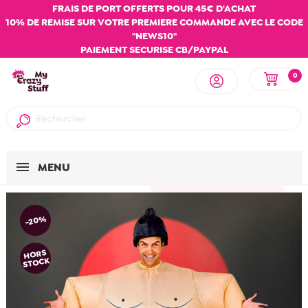
FRAIS DE PORT OFFERTS POUR 45€ D'ACHAT
10% DE REMISE SUR VOTRE PREMIERE COMMANDE AVEC LE CODE
"NEWS10"
PAIEMENT SECURISE CB/PAYPAL
0
MENU
-20%
HORS
STOCK