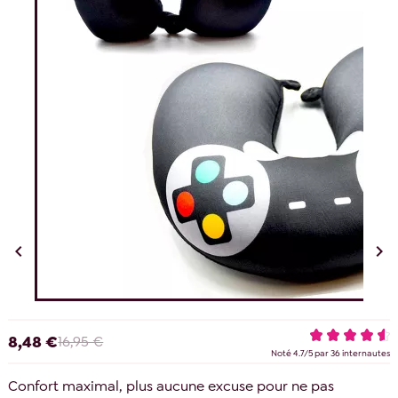


8,48 €
16,95 €
Noté
4.7
/
5
par
36
internautes
Confort maximal, plus aucune excuse pour ne pas