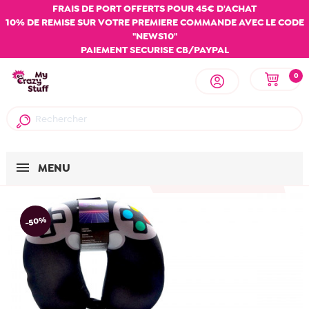
FRAIS DE PORT OFFERTS POUR 45€ D'ACHAT
10% DE REMISE SUR VOTRE PREMIERE COMMANDE AVEC LE CODE
"NEWS10"
PAIEMENT SECURISE CB/PAYPAL
0
MENU
-50%