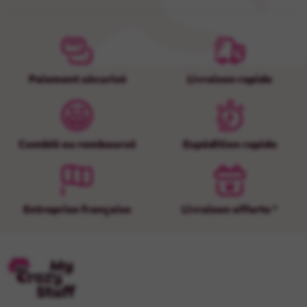
Paiement sécurisé
Livraison rapide
Comblé ou remboursé
Expédition rapide
Entreprise française
Livraison offerte *