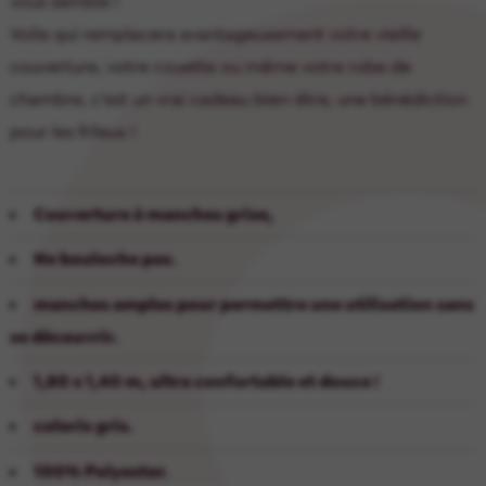
vous semble !
Voila qui remplacera avantageusement votre vieille
couverture, votre couette ou même votre robe de
chambre, c'est un vrai cadeau bien-être, une bénédiction
pour les frileux !
Couverture à manches grise,
Ne bouloche pas.
manches amples pour permettre une utilisation sans
se découvrir.
1,80 x 1,40 m, ultra confortable et douce !
coloris gris.
100% Polyester.