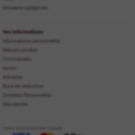
Glossaire catégories
Vos informations
Informations personnelles
Retours produit
Commandes
Avoirs
Adresses
Bons de réduction
Données Personnelles
Mes alertes
Création site Ecommerce Dijon : Catapulpe