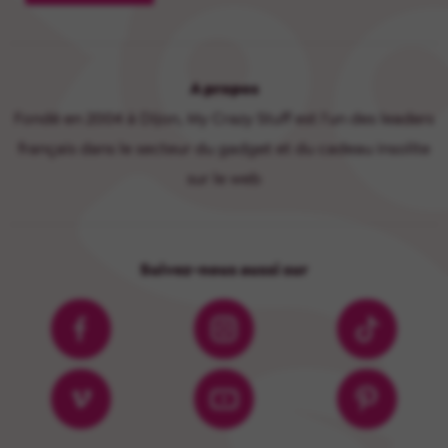
A propos
Fondé en 2004 à Dijon, My Crazy Stuff est l'un des leaders
français dans le secteur du gadget et du cadeau insolite
sur le web
Suivez-nous aussi sur