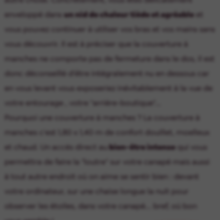
enveloppé dans
un nid de chaleur tiède et agréable
et
vous pouvez continuer à utiliser vos bras et vos mains sans
vous découvrir. Il est à préciser que la couverture à
manches ne comporte pas de fermeture dans le dos, il est
donc déconseillé d'être intégralement nu en dessous car
en vous levant vous exposeriez inévitablement à la vue de
votre entourage , votre "arrière-boutique"...
Pourquoi une couverture à manches ? La couverture à
manches c'est 1,80 x 1,40 m de confort douillet, moelleux
et chaud. Un accès direct au
bien-être intense
qui vous
permettra de faire la "loutre" sur votre canapé mais aussi
à tout autre endroit où on aime se sentir bien : devant
votre ordinateur, sur une chaise longue la nuit pour
observer les étoiles, dans votre canapé... bref, où bon