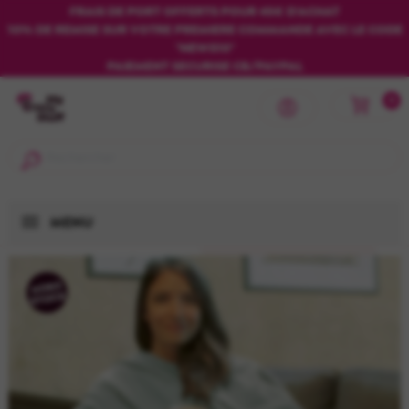
FRAIS DE PORT OFFERTS POUR 45€ D'ACHAT
10% DE REMISE SUR VOTRE PREMIERE COMMANDE AVEC LE CODE
"NEWS10"
PAIEMENT SECURISE CB/PAYPAL
0
MENU
HORS
STOCK