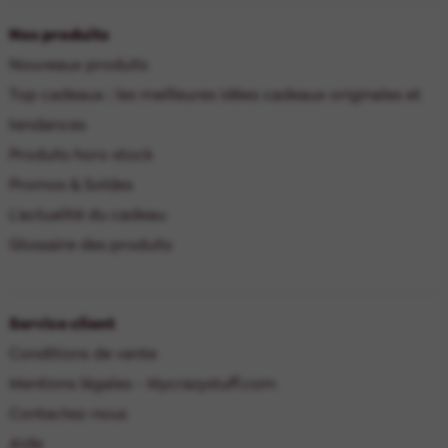
Nos produits
Nouveaux produits
Top cadeaux : les meilleures idées cadeaux originales et
tendances
Produits hors-stock
Promos & Soldes
L'actualité du cadeau
Glossaire des produits
Service client
Conditions de vente
Mentions légales - Mycrazystuff.com
Contactez-nous
Aide