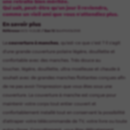
une retraite bien méritée.
Qui sait, peut-être qu'un jour il reviendra,
comme un vieil ami que vous n'attendiez plus.
En savoir plus
Référence
MCS-VLSLBE
/ Ean 13
3664944063148
La
couverture à manches
, qu'est-ce que c'est ? Il s'agit
d'une grande couverture polaire légère, douillette et
confortable avec des manches. Très douce au
toucher, légère, douillette, ultra moelleuse et chaude à
souhait avec de grandes manches flottantes conçues afin
de ne pas avoir l'impression que vous êtes sous une
couverture. La couverture à manche est conçue pour
maintenir votre corps tout entier couvert et
confortablement installé tout en conservant la possibilité
d'attraper votre télécommande de TV, votre livre ou toute
autre chose. Concrètement, vous êtes délicatement