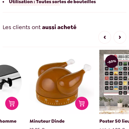
Utilisation : Toutes sortes de bouteilles
Les clients ont
aussi acheté
-50%
nhomme
Minuteur Dinde
Poster 50 lieu