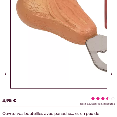


4,95 €
Noté
3.6
/
5
par
13
internautes
Ouvrez vos bouteilles avec panache... et un peu de