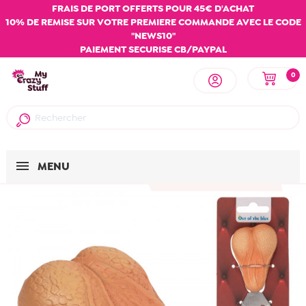
FRAIS DE PORT OFFERTS POUR 45€ D'ACHAT
10% DE REMISE SUR VOTRE PREMIERE COMMANDE AVEC LE CODE
"NEWS10"
PAIEMENT SECURISE CB/PAYPAL
0
MENU