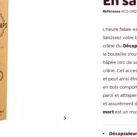
En sa
Référence
MCS-GRD
L'heure fatale e
Saisissez votre 
crâne du
Décap
la bouteille s'
hâpée lors de s
crâne. Cet acce
et peut ainsi êt
en bois comport
paroi et attraper
et assurément d
mort
est un mus

Décapsuleur