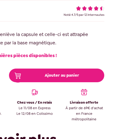
Noté
4.7
/
5
par
12
internautes
enlève la capsule et celle-ci est attrapée
e par la base magnétique.
nières pièces disponibles !
Ajouter au panier
Chez vous / En relais
Livraison offerte
Le 11/08 en Express
À partir de 69€ d’achat
.
Le 12/08 en Colissimo
en France
métropolitaine