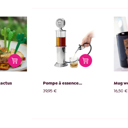
cactus
Pompe à essence...
Mug w
39,95 €
16,50 €