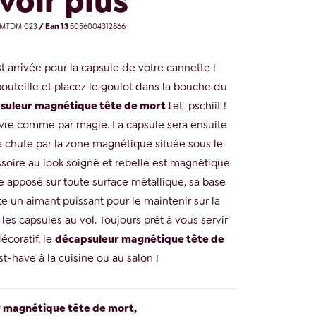
voir plus
MTDM 023
/ Ean 13
5056004312866
st arrivée pour la capsule de votre cannette !
bouteille et placez le goulot dans la bouche du
suleur magnétique tête de mort !
et pschiit !
ouvre comme par magie. La capsule sera ensuite
a chute par la zone magnétique située sous le
ssoire au look soigné et rebelle est magnétique
re apposé sur toute surface métallique, sa base
e un aimant puissant pour le maintenir sur la
 les capsules au vol. Toujours prêt à vous servir
écoratif, le
décapsuleur magnétique tête de
t-have à la cuisine ou au salon !
 magnétique tête de mort,