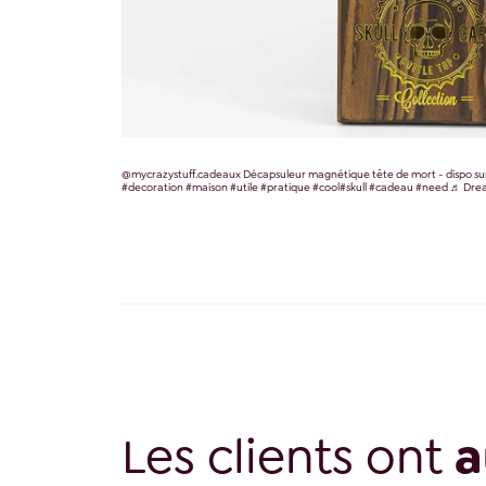
@mycrazystuff.cadeaux
Décapsuleur magnétique tête de mort - dispo su
#decoration
#maison
#utile
#pratique
#cool
#skull
#cadeau
#need
♬ Drea
Les clients ont
a