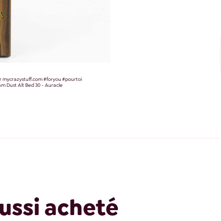
r mycrazystuff.com
#foryou
#pourtoi
m Dust Alt Bed 30 - Auracle
ussi acheté