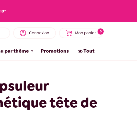
10"
0
Connexion
Mon panier
u par thème
Promotions
Tout
psuleur
étique tête de