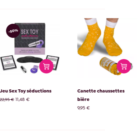
-50%
Jeu Sex Toy séductions
Canette chaussettes
11,48 €
bière
22,95 €
9,95 €