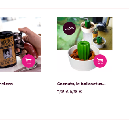
-50%
estern
Cacnuts, le bol cactus...
5,98 €
11,95 €