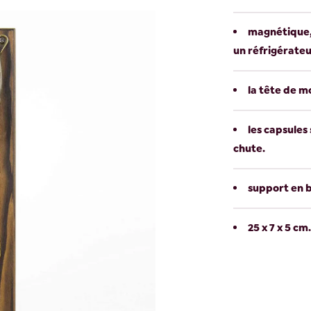
magnétique, 
un réfrigérateu
la tête de m
les capsule
chute.
support en b
25 x 7 x 5 cm.