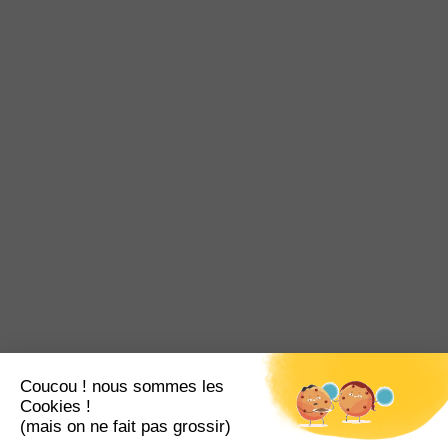
Coucou ! nous sommes les
Cookies !
(mais on ne fait pas grossir)