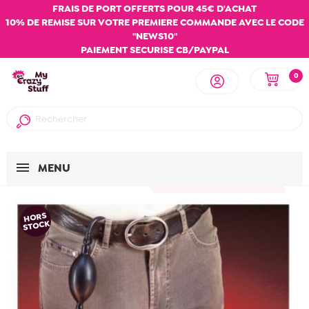
FRAIS DE PORT OFFERTS POUR 45€ D'ACHAT
10% DE REMISE SUR VOTRE PREMIERE COMMANDE AVEC LE CODE
"NEWS10"
PAIEMENT SECURISE CB/PAYPAL
0
MENU
HORS
STOCK