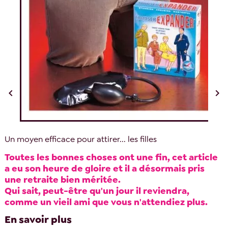


Un moyen efficace pour attirer... les filles
Toutes les bonnes choses ont une fin, cet article
a eu son heure de gloire et il a désormais pris
une retraite bien méritée.
Qui sait, peut-être qu'un jour il reviendra,
comme un vieil ami que vous n'attendiez plus.
En savoir plus