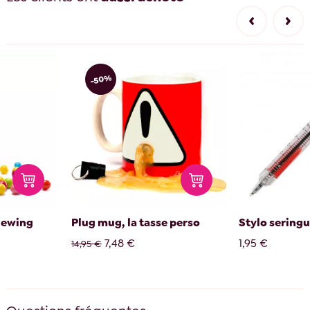
-50%
hewing
Plug mug, la tasse perso
Stylo sering
7,48 €
1,95 €
14,95 €