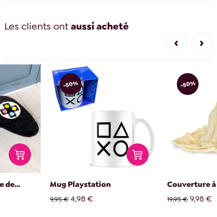
Les clients ont
aussi acheté
-50%
-50%
 de...
Mug Playstation
Couverture à
4,98 €
9,98 €
9,95 €
19,95 €