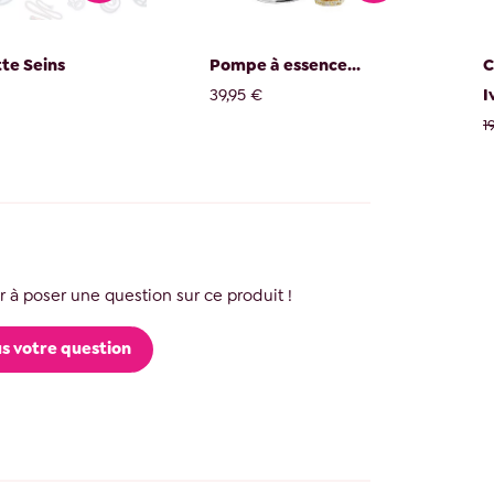
te Seins
Pompe à essence...
C
39,95 €
I
1
 à poser une question sur ce produit !
s votre question