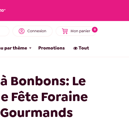
10"
0
Connexion
Mon panier
u par thème
Promotions
Tout
 à Bonbons: Le
e Fête Foraine
 Gourmands