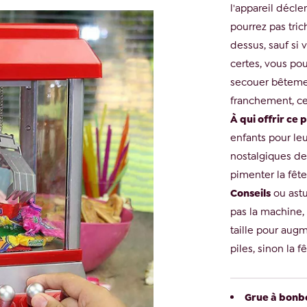
l'appareil décl
pourrez pas tric
dessus, sauf si 
certes, vous pou
secouer bêtemen
franchement, ce
À qui offrir ce
enfants pour le
nostalgiques des
pimenter la fête
Conseils
ou astu
pas la machine, 
taille pour augm
piles, sinon la 
Grue à bonbo