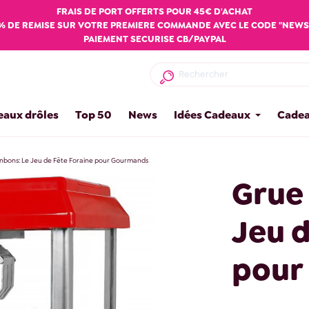
FRAIS DE PORT OFFERTS POUR 45€ D'ACHAT
% DE REMISE SUR VOTRE PREMIERE COMMANDE AVEC LE CODE "NEWS
PAIEMENT SECURISE CB/PAYPAL
eaux drôles
Top 50
News
Idées Cadeaux
Cadea
nbons: Le Jeu de Fête Foraine pour Gourmands
Grue
Jeu d
pour