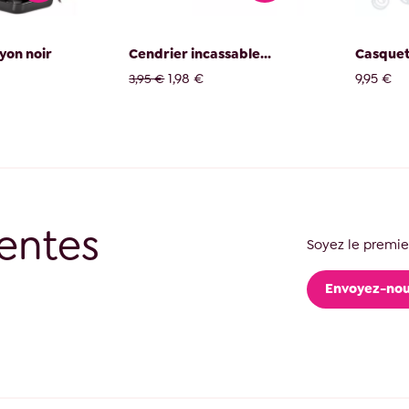
ayon noir
Cendrier incassable...
Casquet
1,98 €
9,95 €
3,95 €
entes
Soyez le premier
Envoyez-nou