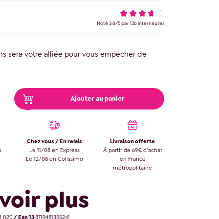
Noté
3.8
/
5
par
126
internautes
ns sera votre alliée pour vous empêcher de
Ajouter au panier
Chez vous / En relais
Livraison offerte
à
Le 11/08 en Express
À partir de 69€ d’achat
Le 12/08 en Colissimo
en France
métropolitaine
voir plus
 020
/ Ean 13
8719481355241