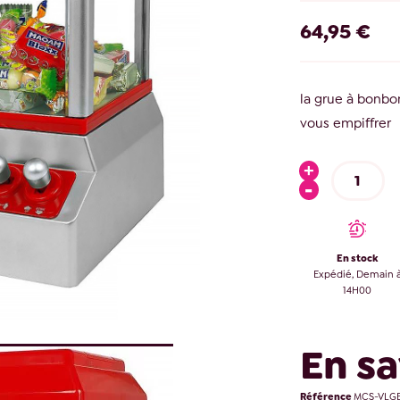
64,95 €
la grue à bonbo
vous empiffrer
En stock
Expédié, Demain 
14H00
En sa
Référence
MCS-VLGB