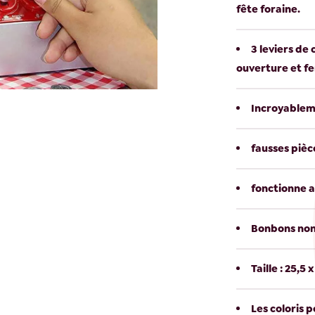
fête foraine.
3 leviers de
ouverture et f
Incroyableme
fausses pièc
fonctionne av
Bonbons non
Taille : 25,5 
Les coloris 