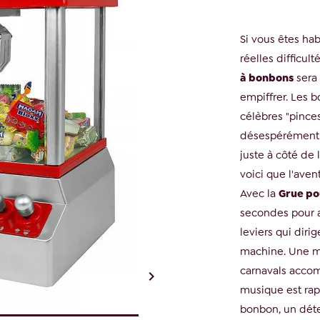
Si vous êtes ha
réelles difficult
à bonbons
sera 
empiffrer. Les b
célèbres "pince
désespérément d
juste à côté de 
voici que l'aven
Avec la
Grue po
secondes pour at
leviers qui dirig
machine. Une m
carnavals accomp

musique est rap
bonbon, un déte