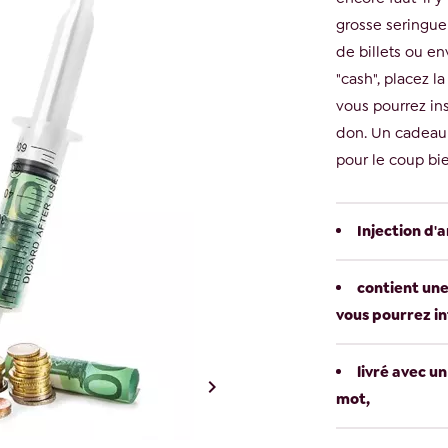
grosse seringue 
de billets ou en
"cash", placez l
vous pourrez ins
don. Un cadeau 
pour le coup bi
Injection d'
contient une 
vous pourrez i
livré avec u

mot,