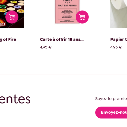
g of Fire
Carte à offrir 18 ans...
Papier t
4,95 €
4,95 €
entes
Soyez le premier
Envoyez-nou