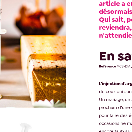
article a e
désormais 
Qui sait, p
reviendra,
n'attendie
En sa
Référence
MCS-DIA
L'injection d'ar
de ceux qui sont
Un mariage, un a
prochain d'une
pour faire des 
occasions ne m
encore faut-il y