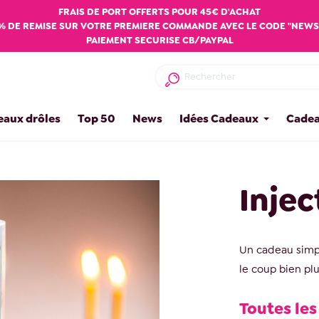
FRAIS DE PORT OFFERTS POUR 45€ D'ACHAT
% DE REMISE SUR VOTRE PREMIERE COMMANDE AVEC LE CODE "NEWS
PAIEMENT SECURISE CB/PAYPAL
eaux drôles
Top 50
News
Idées Cadeaux
Cadea
Injec
Un cadeau simpl
le coup bien pl
Toutes les