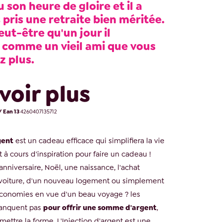
u son heure de gloire et il a
pris une retraite bien méritée.
eut-être qu'un jour il
 comme un vieil ami que vous
z plus.
voir plus
/ Ean 13
4260407135712
gent
est un cadeau efficace qui simplifiera la vie
 à cours d'inspiration pour faire un cadeau !
nniversaire, Noël, une naissance, l'achat
 voiture, d'un nouveau logement ou simplement
économies en vue d'un beau voyage ? les
anquent pas
pour offrir une somme d'argent
,
 mettre la forme. L'Injection d'argent est une