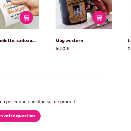
oilette, cadeau...
Mug western
L
16,50 €
2
 à poser une question sur ce produit !
s votre question