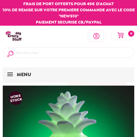
FRAIS DE PORT OFFERTS POUR 45€ D'ACHAT
10% DE REMISE SUR VOTRE PREMIERE COMMANDE AVEC LE CODE
"NEWS10"
PAIEMENT SECURISE CB/PAYPAL
0
MENU
HORS
STOCK