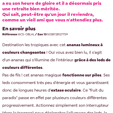
a eu son heure de gloire et il a désormais pris
une retraite bien méritée.
Qui sait, peut-être qu'un jour il reviendra,
comme un vieil ami que vous n'attendiez plus.
En savoir plus
Référence
MCS-OBLAL
/ Ean 13
5038728127759
Destination les tropiques avec cet
ananas lumineux à
couleurs changeantes
! Oui vous avez bien lu, il s'agit
d'un ananas qui s'illumine de l'intérieur
grâce à des leds de
couleurs différentes
.
Pas de fils ! cet ananas magique
fonctionne sur piles
. Ses
leds consomment très peu d'énergie et vous garantissent
donc de longues heures d'
extase oculaire
. Ce "fruit du
paradis" passe en effet par plusieurs couleurs différentes
progressivement. Actionnez simplement son interrupteur
(dans le trognon) pour déclencher l'allumage des leds, la