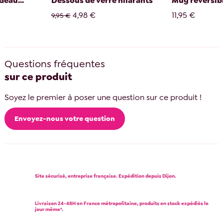
deau...
Dessous de verre hilarants
Mug réversib
4,98 €
11,95 €
9,95 €
Questions fréquentes
sur ce produit
Soyez le premier à poser une question sur ce produit !
Envoyez-nous votre question
Site sécurisé, entreprise française. Expédition depuis Dijon.
Livraison 24-48H en France métropolitaine, produits en stock expédiés le
jour même*.