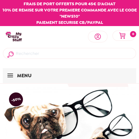
FRAIS DE PORT OFFERTS POUR 45€ D'ACHAT
10% DE REMISE SUR VOTRE PREMIERE COMMANDE AVEC LE CODE
"NEWS10"
PAIEMENT SECURISE CB/PAYPAL
0
MENU
-50%