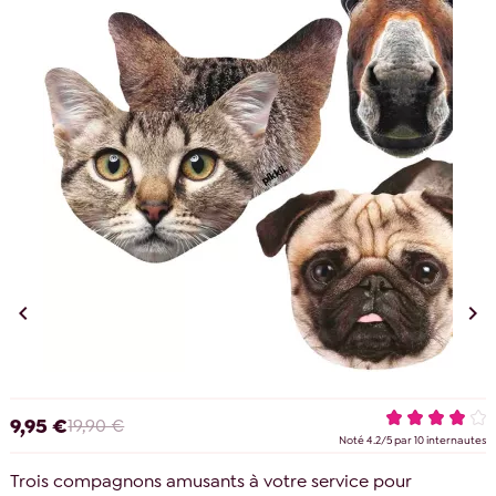


9,95 €
19,90 €
Noté
4.2
/
5
par
10
internautes
Trois compagnons amusants à votre service pour