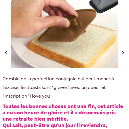


Comble de la perfection conjugale qui peut mener à
l'extase, les toasts sont "gravés" avec un coeur et
l'inscription "I love you" !
Toutes les bonnes choses ont une fin, cet article
a eu son heure de gloire et il a désormais pris
une retraite bien méritée.
Qui sait, peut-être qu'un jour il reviendra,