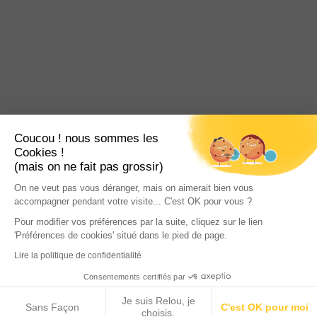
Coucou ! nous sommes les
Cookies !
(mais on ne fait pas grossir)
On ne veut pas vous déranger, mais on aimerait bien vous
accompagner pendant votre visite... C'est OK pour vous ?
Pour modifier vos préférences par la suite, cliquez sur le lien
'Préférences de cookies' situé dans le pied de page.
Lire la politique de confidentialité
Consentements certifiés par
Je suis Relou, je
Sans Façon
C'est OK pour moi
choisis.