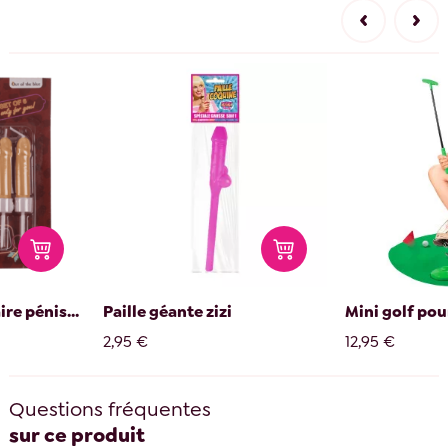
Paille géante zizi
Mini golf pour toilettes
2,95 €
12,95 €
Questions fréquentes
sur ce produit