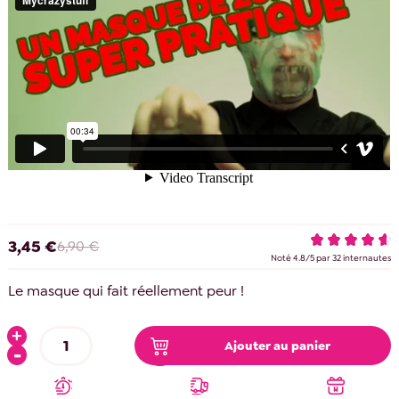
3,45 €
6,90 €
Noté
4.8
/
5
par
32
internautes
Le masque qui fait réellement peur !
Ajouter au panier