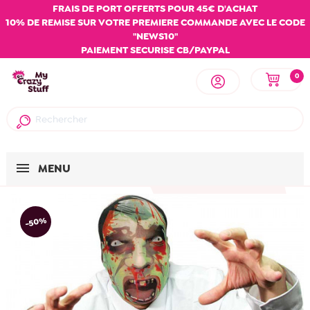
FRAIS DE PORT OFFERTS POUR 45€ D'ACHAT
10% DE REMISE SUR VOTRE PREMIERE COMMANDE AVEC LE CODE
"NEWS10"
PAIEMENT SECURISE CB/PAYPAL
0
MENU
-50%