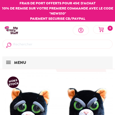
FRAIS DE PORT OFFERTS POUR 45€ D'ACHAT
10% DE REMISE SUR VOTRE PREMIERE COMMANDE AVEC LE CODE
"NEWS10"
PAIEMENT SECURISE CB/PAYPAL
0
MENU
HORS
STOCK