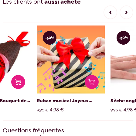
Les clients ont
aussi acheté
-50%
-50%
Bouquet de...
Ruban musical Joyeux...
Sèche ongl
4,98 €
4,98 
9,95 €
9,95 €
Questions fréquentes