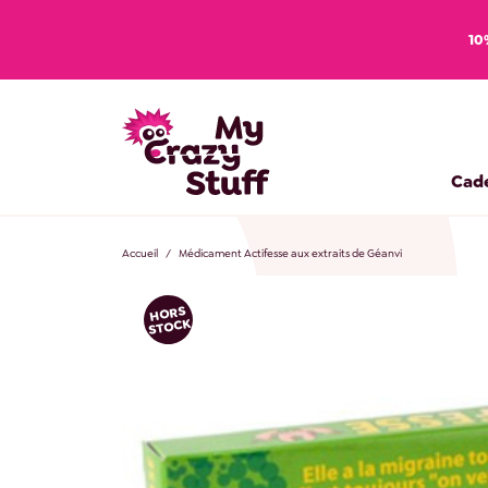
10
Cad
Accueil
Médicament Actifesse aux extraits de Géanvi
HORS
STOCK