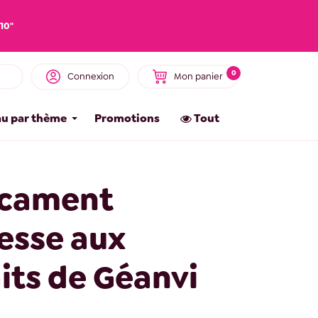
10"
0
Connexion
Mon panier
u par thème
Promotions
Tout
cament
esse aux
its de Géanvi