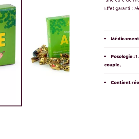
une cure de méd
Effet garanti : 7
Médicament A
Posologie : 
couple,
Contient ré