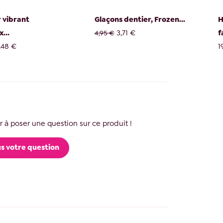
 vibrant
Glaçons dentier, Frozen...
H
...
3,71 €
f
4,95 €
,48 €
1
 à poser une question sur ce produit !
s votre question