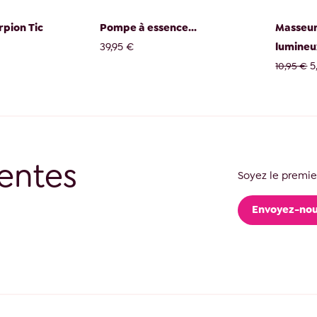
rpion Tic
Pompe à essence...
Masseur
39,95 €
lumineux
5
10,95 €
entes
Soyez le premier
Envoyez-nou