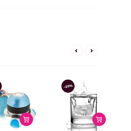
%
-25%