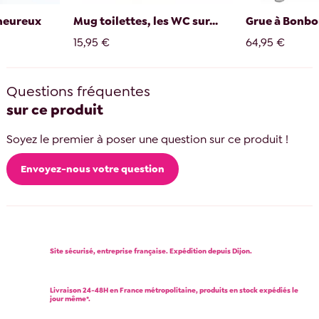
heureux
Mug toilettes, les WC sur...
Grue à Bonbon
15,95 €
64,95 €
Questions fréquentes
sur ce produit
Soyez le premier à poser une question sur ce produit !
Envoyez-nous votre question
Site sécurisé, entreprise française. Expédition depuis Dijon.
Livraison 24-48H en France métropolitaine, produits en stock expédiés le
jour même*.