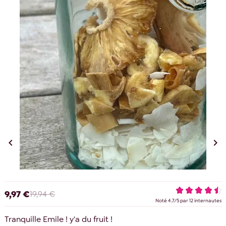


9,97 €
19,94 €
Noté
4.7
/
5
par
12
internautes
Tranquille Emile ! y'a du fruit !