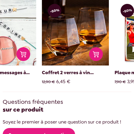
-50%
-50%
 messages à...
Coffret 2 verres à vin...
Plaque m
6,45 €
3,9
12,90 €
7,90 €
Questions fréquentes
sur ce produit
Soyez le premier à poser une question sur ce produit !