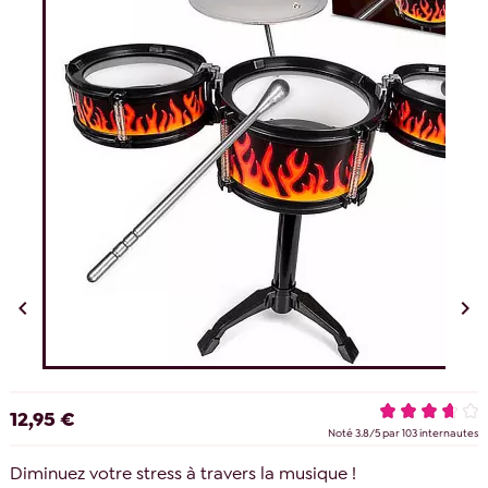


12,95 €
Noté
3.8
/
5
par
103
internautes
Diminuez votre stress à travers la musique !