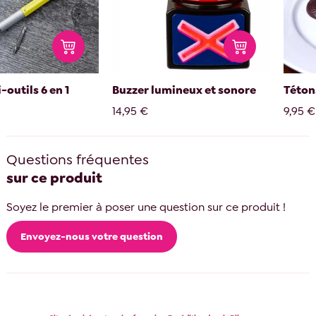
-outils 6 en 1
Buzzer lumineux et sonore
Téton
14,95 €
9,95 €
Questions fréquentes
sur ce produit
Soyez le premier à poser une question sur ce produit !
Envoyez-nous votre question