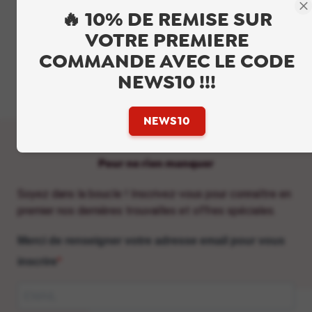
🔥 10% DE REMISE SUR
Site sécurisé, entreprise française. Expédition depuis Dijon.
VOTRE PREMIERE
COMMANDE AVEC LE CODE
Livraison 24-48H en France métropolitaine, produits en stock expédiés le
jour même*.
NEWS10 !!!
Satisfait ou remboursé, retour sous 30 jours.
NEWS10
Pour ne rien manquer
Soyez dans la boucle ! Inscrivez-vous pour connaître en
premier nos dernières trouvailles et offres spéciales.
Merci de renseigner votre adresse email pour vous
inscrire