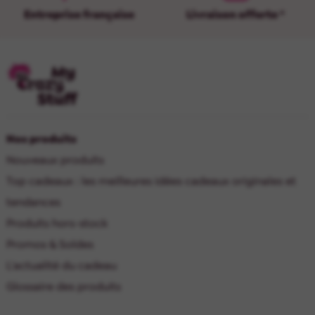
Entreprise française
Livraison offerte *
Nos produits
Nouveaux produits
Top cadeaux : les meilleures idées cadeaux originales et
tendances
Produits hors-stock
Promos & Soldes
L'actualité du cadeau
Glossaire des produits