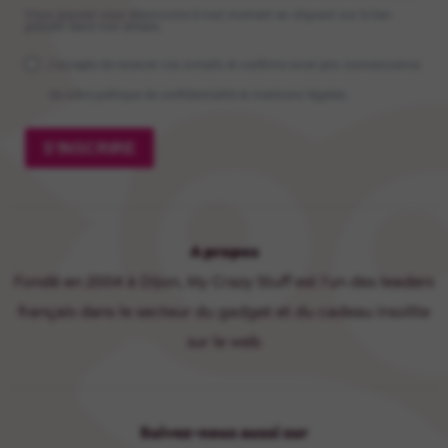
Vous pouvez vous désinscrire à tout moment en cliquant sur le lien
présent dans nos emails.
J'accepte de recevoir vos e-mails et confirme avoir pris connaissance
de votre politique de confidentialité et mentions légales.
S'INSCRIRE
A propos
Fondé en 2004 à Dijon, My Crazy Stuff est l'un des leaders
français dans le secteur du gadget et du cadeau insolite
sur le web
Suivez-nous aussi sur