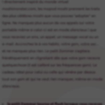
! directement inspiré du monde virtuel
moshimonster.com, les mopod moshi prennent les traits
des plus célèbres moshi que vous pouvez "adopter" en
ligne. Ne manquez plus aucun de vos appels sur votre
portable même si celui-ci est en mode silencieux ! que
vous receviez un sms, un appel, un message vocal ou un
e-mail. Accrochez le à vos habits, votre gsm, votre sac...
et ne manquez plus rien. Le petit Zommer s'agitera
frénétiquement en clignotant dès que votre gsm recevra
quelquechose (il est calibré sur les fréquences gsm). Le
cadeau idéal pour celui ou celle qui vénère par dessus
tout son gsm et qui ne veut rien manquer, même en mode
silencieux.
le petit Zommer tourne et flash lorsque vous recevez