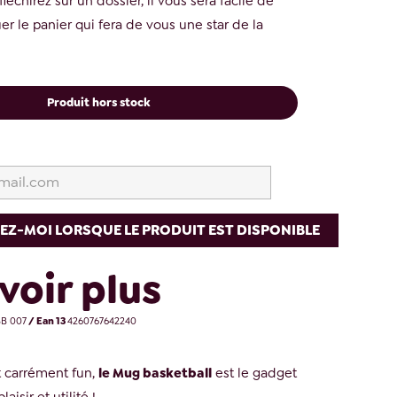
léchirez sur un dossier, il vous sera facile de
r le panier qui fera de vous une star de la
Produit hors stock
EZ-MOI LORSQUE LE PRODUIT EST DISPONIBLE
voir plus
B 007
/ Ean 13
4260767642240
t carrément fun,
le Mug basketball
est le gadget