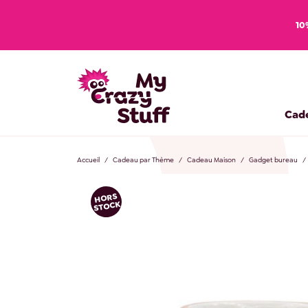
10
Cad
Accueil
Cadeau par Thème
Cadeau Maison
Gadget bureau
HORS
STOCK