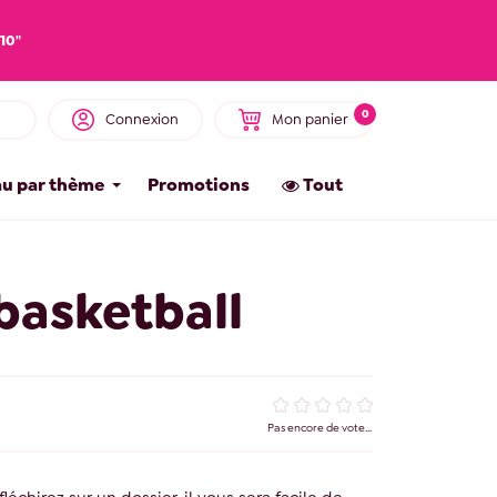
10"
0
Connexion
Mon panier
u par thème
Promotions
Tout
basketball
Pas encore de vote...