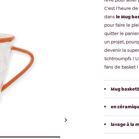
rêvé pour allier p
C'est l'heure de
dans
le Mug ba
pour faire le pl
quitter le panie
un projet, pour
devenir la super
Schtroumpfs ! U
fans de basket !
Mug basketb
en céramiqu

lavage à la m