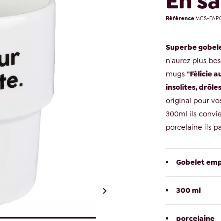
En sa
Référence
MCS-FAPG
Superbe gobel
n'aurez plus bes
mugs
"Félicie a
insolites, drôl
original pour v
300ml ils convi
porcelaine ils p
Gobelet emp

300 ml
porcelaine