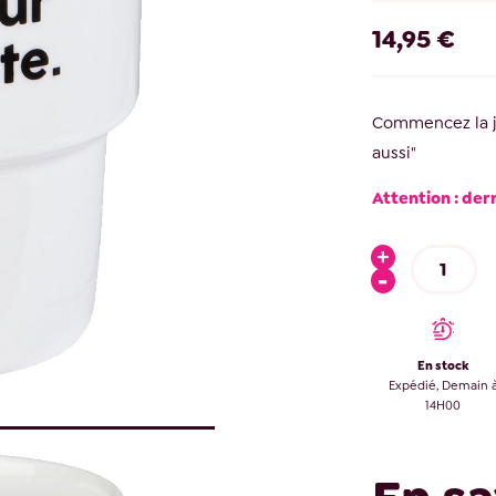
14,95 €
Commencez la j
aussi"
Attention : der
En stock
Expédié, Demain 
14H00