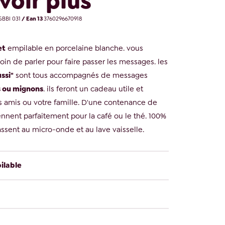
voir plus
BBI 031
/ Ean 13
3760296670918
et
empilable en porcelaine blanche. vous
oin de parler pour faire passer les messages. les
ussi"
sont tous accompagnés de messages
es ou mignons
. ils feront un cadeau utile et
os amis ou votre famille. D'une contenance de
ennent parfaitement pour la café ou le thé. 100%
assent au micro-onde et au lave vaisselle.
ilable