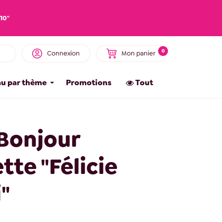
10"
0
Connexion
Mon panier
u par thème
Promotions
Tout
Bonjour
tte "Félicie
"