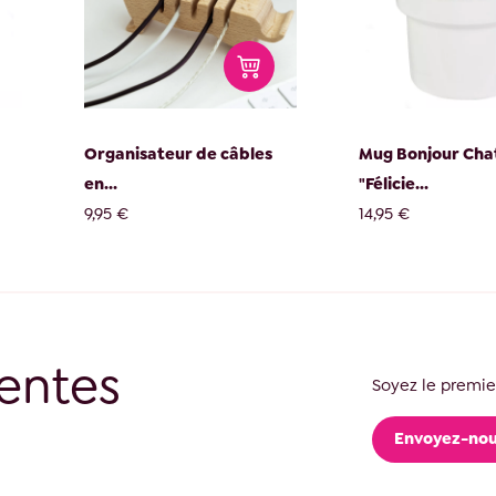
Organisateur de câbles
Mug Bonjour Cha
en...
"Félicie...
9,95 €
14,95 €
entes
Soyez le premier
Envoyez-nou