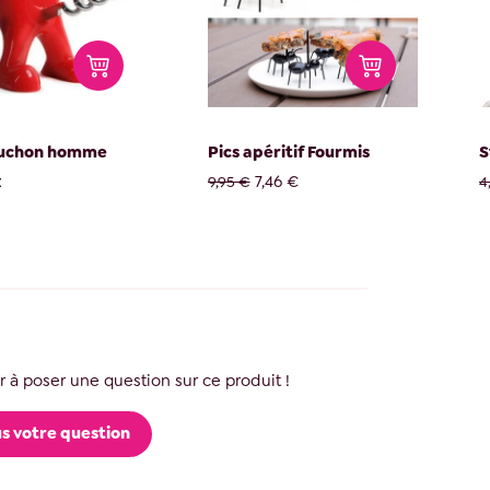
ouchon homme
Pics apéritif Fourmis
S
x
7,46 €
9,95 €
4
 à poser une question sur ce produit !
s votre question