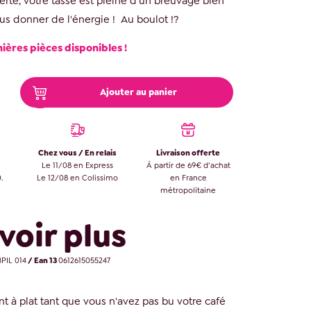
verte, votre tasse est pleine d'un breuvage bien
us donner de l'énergie ! Au boulot !?
nières pièces disponibles !
Ajouter au panier
Chez vous / En relais
Livraison offerte
Le 11/08 en Express
À partir de 69€ d’achat
.
Le 12/08 en Colissimo
en France
métropolitaine
voir plus
IL 014
/ Ean 13
0612615055247
nt à plat tant que vous n'avez pas bu votre café