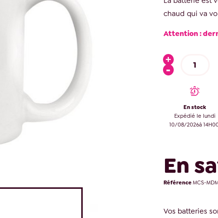
La batterie est 
chaud qui va vo
Attention : der
En stock
Expédié le lundi
10/08/2026à 14H00
En sa
Référence
MCS-MDMP
Vos batteries so