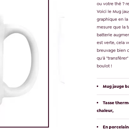
ou votre thé ? r
Voici le Mug jau
graphique en la
mesure que la ta
batterie augment
est verte, cela 
breuvage bien c
qu'à "transférer
boulot !
Mug jauge ba
Tasse therm
chaleur,
En porcelain