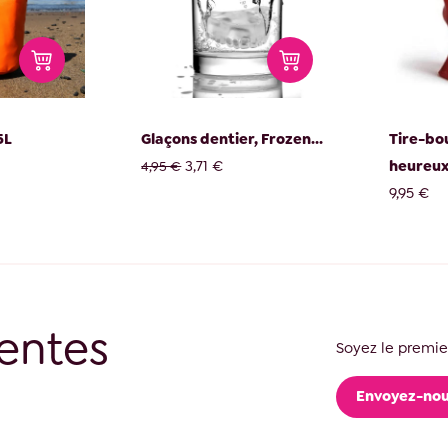
5L
Glaçons dentier, Frozen...
Tire-b
3,71 €
heureu
4,95 €
9,95 €
entes
Soyez le premier
Envoyez-nou