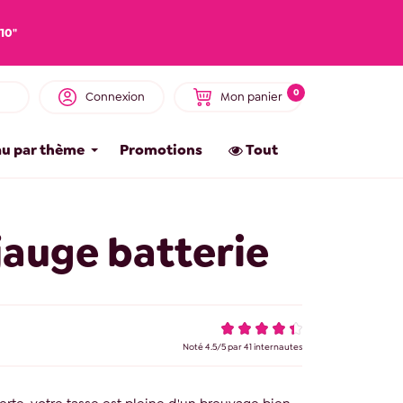
10"
0
Connexion
Mon panier
u par thème
Promotions
Tout
jauge batterie
Noté
4.5
/
5
par
41
internautes