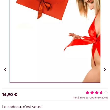


14,90 €
Noté
3.8
/
5
par
250
internautes
Le cadeau, c'est vous !