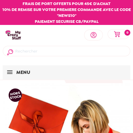
FRAIS DE PORT OFFERTS POUR 45€ D'ACHAT
10% DE REMISE SUR VOTRE PREMIERE COMMANDE AVEC LE CODE
"NEWS10"
PAIEMENT SECURISE CB/PAYPAL
0
MENU
HORS
STOCK