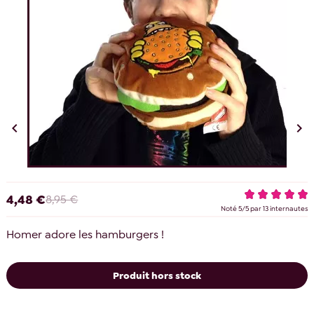


4,48 €
8,95 €
Noté
5
/
5
par
13
internautes
Homer adore les hamburgers !
Produit hors stock