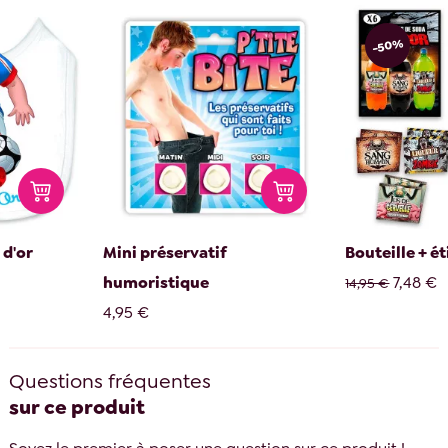
-50%
 d'or
Mini préservatif
Bouteille + ét
humoristique
7,48 €
14,95 €
4,95 €
Questions fréquentes
sur ce produit