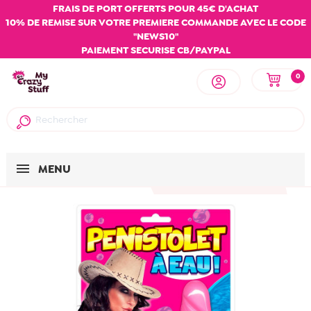
FRAIS DE PORT OFFERTS POUR 45€ D'ACHAT
10% DE REMISE SUR VOTRE PREMIERE COMMANDE AVEC LE CODE
"NEWS10"
PAIEMENT SECURISE CB/PAYPAL
0
MENU