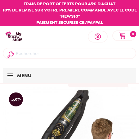
FRAIS DE PORT OFFERTS POUR 45€ D'ACHAT
10% DE REMISE SUR VOTRE PREMIERE COMMANDE AVEC LE CODE
"NEWS10"
PAIEMENT SECURISE CB/PAYPAL
0
MENU
-50%