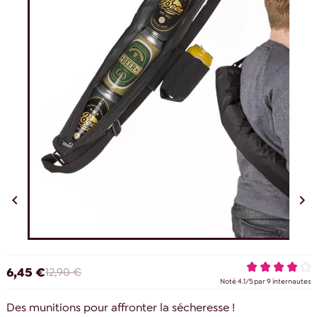


6,45 €
12,90 €
Noté
4.1
/
5
par
9
internautes
Des munitions pour affronter la sécheresse !