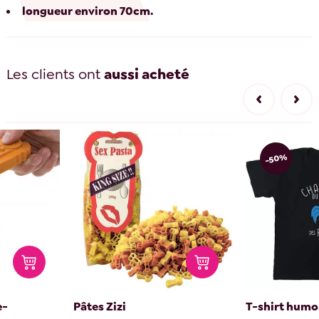
longueur environ 70cm.
Les clients ont
aussi acheté
-50%
e-
Pâtes Zizi
T-shirt humor