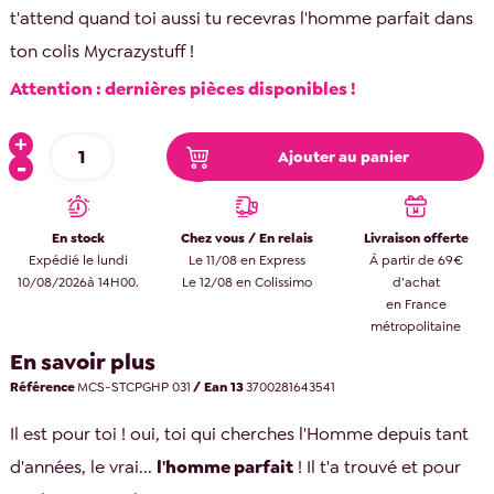
t'attend quand toi aussi tu recevras l'homme parfait dans
ton colis Mycrazystuff !
Attention : dernières pièces disponibles !
Ajouter au panier
En stock
Chez vous / En relais
Livraison offerte
Expédié le lundi
Le 11/08 en Express
À partir de 69€
10/08/2026à 14H00.
Le 12/08 en Colissimo
d’achat
en France
métropolitaine
En savoir plus
Référence
MCS-STCPGHP 031
/ Ean 13
3700281643541
Il est pour toi ! oui, toi qui cherches l'Homme depuis tant
d'années, le vrai...
l'homme parfait
! Il t'a trouvé et pour