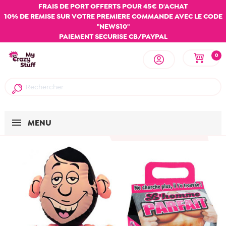
FRAIS DE PORT OFFERTS POUR 45€ D'ACHAT
10% DE REMISE SUR VOTRE PREMIERE COMMANDE AVEC LE CODE
"NEWS10"
PAIEMENT SECURISE CB/PAYPAL
0
MENU