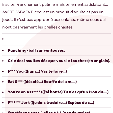
insulte. Franchement puérile mais tellement satisfaisant...
AVERTISSEMENT: ceci est un produit d'adulte et pas un
jouet. Il n'est pas approprié aux enfants, même ceux qui
n'ont pas vraiment les oreilles chastes.
Punching-ball sur ventouses.
Crie des insultes dès que vous le touchez (en anglais).
F*** You ((hum...) Vas te faire...)
Eat S*** ((désolé...) Bouffe de la m....)
You're an Ass**** ((j'ai honte) Tu n'es qu'un trou du....)
F****** Jerk ((je dois traduire...) Espèce de c...)
fonctionne avec 2 piles AAA (non fournies).