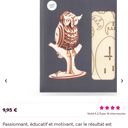


9,95 €
Noté
4.2
/
5
par
16
internautes
Passionnant, éducatif et motivant, car le résultat est