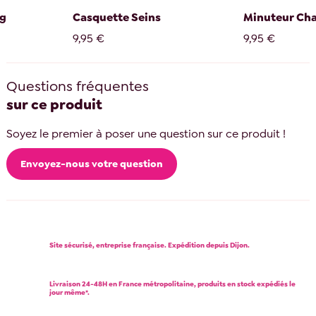
ng
Casquette Seins
Minuteur Ch
9,95 €
9,95 €
Questions fréquentes
sur ce produit
Soyez le premier à poser une question sur ce produit !
Envoyez-nous votre question
Site sécurisé, entreprise française. Expédition depuis Dijon.
Livraison 24-48H en France métropolitaine, produits en stock expédiés le
jour même*.