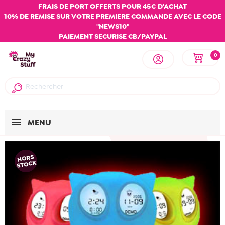
FRAIS DE PORT OFFERTS POUR 45€ D'ACHAT
10% DE REMISE SUR VOTRE PREMIERE COMMANDE AVEC LE CODE
"NEWS10"
PAIEMENT SECURISE CB/PAYPAL
0
MENU
HORS
STOCK